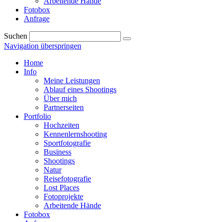
Arbeitende Hände
Fotobox
Anfrage
Suchen
Navigation überspringen
Home
Info
Meine Leistungen
Ablauf eines Shootings
Über mich
Partnerseiten
Portfolio
Hochzeiten
Kennenlernshooting
Sportfotografie
Business
Shootings
Natur
Reisefotografie
Lost Places
Fotoprojekte
Arbeitende Hände
Fotobox