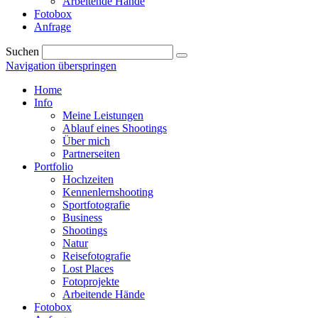
Arbeitende Hände
Fotobox
Anfrage
Suchen
Navigation überspringen
Home
Info
Meine Leistungen
Ablauf eines Shootings
Über mich
Partnerseiten
Portfolio
Hochzeiten
Kennenlernshooting
Sportfotografie
Business
Shootings
Natur
Reisefotografie
Lost Places
Fotoprojekte
Arbeitende Hände
Fotobox