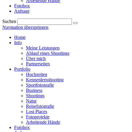
Arbeitende Hände
Fotobox
Anfrage
Suchen
Navigation überspringen
Home
Info
Meine Leistungen
Ablauf eines Shootings
Über mich
Partnerseiten
Portfolio
Hochzeiten
Kennenlernshooting
Sportfotografie
Business
Shootings
Natur
Reisefotografie
Lost Places
Fotoprojekte
Arbeitende Hände
Fotobox