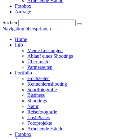
Arbeitende Hände
Fotobox
Anfrage
Suchen
Navigation überspringen
Home
Info
Meine Leistungen
Ablauf eines Shootings
Über mich
Partnerseiten
Portfolio
Hochzeiten
Kennenlernshooting
Sportfotografie
Business
Shootings
Natur
Reisefotografie
Lost Places
Fotoprojekte
Arbeitende Hände
Fotobox