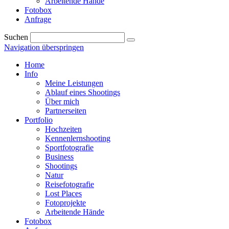
Arbeitende Hände
Fotobox
Anfrage
Suchen
Navigation überspringen
Home
Info
Meine Leistungen
Ablauf eines Shootings
Über mich
Partnerseiten
Portfolio
Hochzeiten
Kennenlernshooting
Sportfotografie
Business
Shootings
Natur
Reisefotografie
Lost Places
Fotoprojekte
Arbeitende Hände
Fotobox