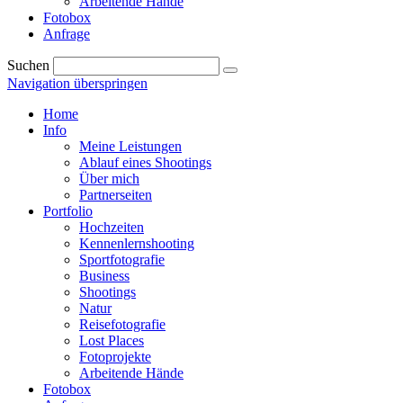
Arbeitende Hände
Fotobox
Anfrage
Suchen
Navigation überspringen
Home
Info
Meine Leistungen
Ablauf eines Shootings
Über mich
Partnerseiten
Portfolio
Hochzeiten
Kennenlernshooting
Sportfotografie
Business
Shootings
Natur
Reisefotografie
Lost Places
Fotoprojekte
Arbeitende Hände
Fotobox