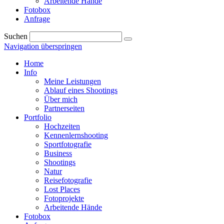
Arbeitende Hände
Fotobox
Anfrage
Suchen
Navigation überspringen
Home
Info
Meine Leistungen
Ablauf eines Shootings
Über mich
Partnerseiten
Portfolio
Hochzeiten
Kennenlernshooting
Sportfotografie
Business
Shootings
Natur
Reisefotografie
Lost Places
Fotoprojekte
Arbeitende Hände
Fotobox