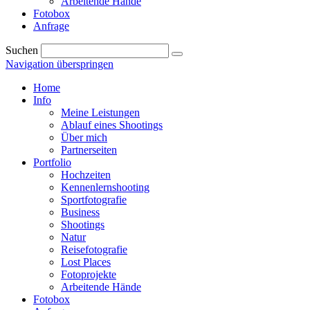
Arbeitende Hände
Fotobox
Anfrage
Suchen
Navigation überspringen
Home
Info
Meine Leistungen
Ablauf eines Shootings
Über mich
Partnerseiten
Portfolio
Hochzeiten
Kennenlernshooting
Sportfotografie
Business
Shootings
Natur
Reisefotografie
Lost Places
Fotoprojekte
Arbeitende Hände
Fotobox