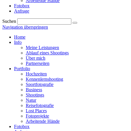
Arbeitende Hände
Fotobox
Anfrage
Suchen
Navigation überspringen
Home
Info
Meine Leistungen
Ablauf eines Shootings
Über mich
Partnerseiten
Portfolio
Hochzeiten
Kennenlernshooting
Sportfotografie
Business
Shootings
Natur
Reisefotografie
Lost Places
Fotoprojekte
Arbeitende Hände
Fotobox