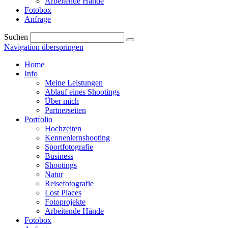
Arbeitende Hände
Fotobox
Anfrage
Suchen
Navigation überspringen
Home
Info
Meine Leistungen
Ablauf eines Shootings
Über mich
Partnerseiten
Portfolio
Hochzeiten
Kennenlernshooting
Sportfotografie
Business
Shootings
Natur
Reisefotografie
Lost Places
Fotoprojekte
Arbeitende Hände
Fotobox