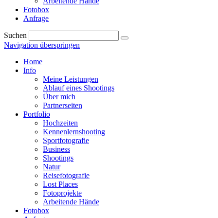
Arbeitende Hände
Fotobox
Anfrage
Suchen
Navigation überspringen
Home
Info
Meine Leistungen
Ablauf eines Shootings
Über mich
Partnerseiten
Portfolio
Hochzeiten
Kennenlernshooting
Sportfotografie
Business
Shootings
Natur
Reisefotografie
Lost Places
Fotoprojekte
Arbeitende Hände
Fotobox