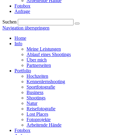
Arbeitende Hände
Fotobox
Anfrage
Suchen
Navigation überspringen
Home
Info
Meine Leistungen
Ablauf eines Shootings
Über mich
Partnerseiten
Portfolio
Hochzeiten
Kennenlernshooting
Sportfotografie
Business
Shootings
Natur
Reisefotografie
Lost Places
Fotoprojekte
Arbeitende Hände
Fotobox