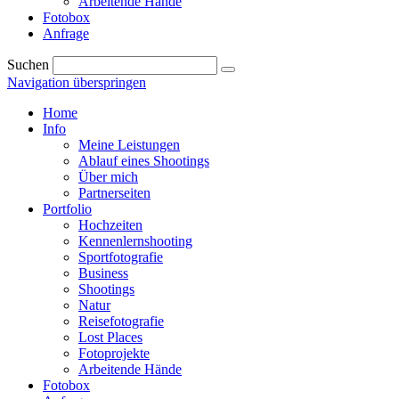
Arbeitende Hände
Fotobox
Anfrage
Suchen
Navigation überspringen
Home
Info
Meine Leistungen
Ablauf eines Shootings
Über mich
Partnerseiten
Portfolio
Hochzeiten
Kennenlernshooting
Sportfotografie
Business
Shootings
Natur
Reisefotografie
Lost Places
Fotoprojekte
Arbeitende Hände
Fotobox