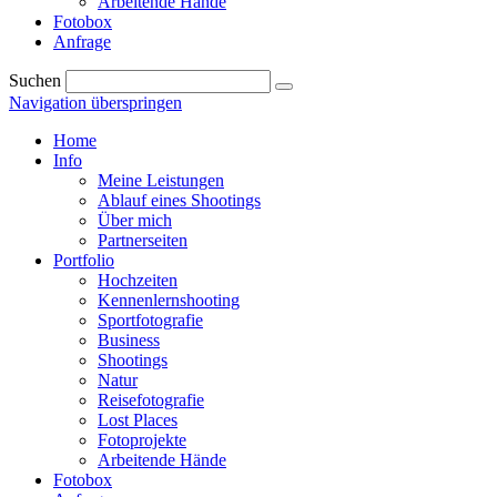
Arbeitende Hände
Fotobox
Anfrage
Suchen
Navigation überspringen
Home
Info
Meine Leistungen
Ablauf eines Shootings
Über mich
Partnerseiten
Portfolio
Hochzeiten
Kennenlernshooting
Sportfotografie
Business
Shootings
Natur
Reisefotografie
Lost Places
Fotoprojekte
Arbeitende Hände
Fotobox