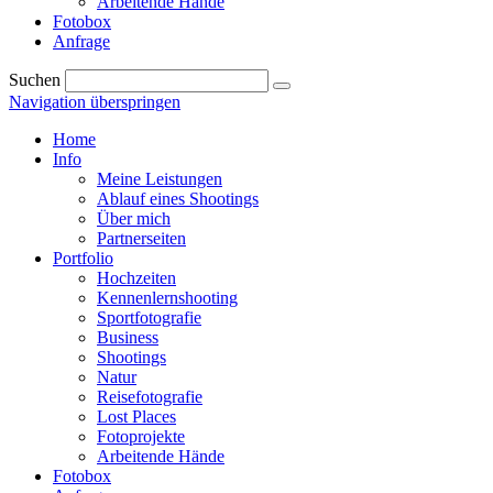
Arbeitende Hände
Fotobox
Anfrage
Suchen
Navigation überspringen
Home
Info
Meine Leistungen
Ablauf eines Shootings
Über mich
Partnerseiten
Portfolio
Hochzeiten
Kennenlernshooting
Sportfotografie
Business
Shootings
Natur
Reisefotografie
Lost Places
Fotoprojekte
Arbeitende Hände
Fotobox