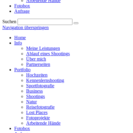
Arbeitende Hände
Fotobox
Anfrage
Suchen
Navigation überspringen
Home
Info
Meine Leistungen
Ablauf eines Shootings
Über mich
Partnerseiten
Portfolio
Hochzeiten
Kennenlernshooting
Sportfotografie
Business
Shootings
Natur
Reisefotografie
Lost Places
Fotoprojekte
Arbeitende Hände
Fotobox