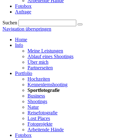
Arbeitende Hände
Fotobox
Anfrage
Suchen
Navigation überspringen
Home
Info
Meine Leistungen
Ablauf eines Shootings
Über mich
Partnerseiten
Portfolio
Hochzeiten
Kennenlernshooting
Sportfotografie
Business
Shootings
Natur
Reisefotografie
Lost Places
Fotoprojekte
Arbeitende Hände
Fotobox