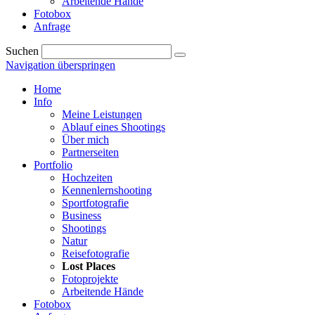
Arbeitende Hände
Fotobox
Anfrage
Suchen
Navigation überspringen
Home
Info
Meine Leistungen
Ablauf eines Shootings
Über mich
Partnerseiten
Portfolio
Hochzeiten
Kennenlernshooting
Sportfotografie
Business
Shootings
Natur
Reisefotografie
Lost Places
Fotoprojekte
Arbeitende Hände
Fotobox